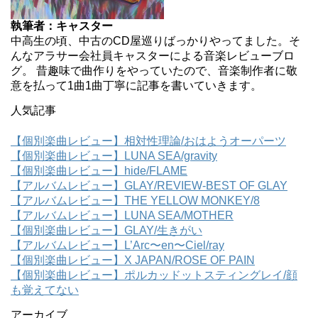
執筆者：キャスター
中高生の頃、中古のCD屋巡りばっかりやってました。そ
んなアラサー会社員キャスターによる音楽レビューブロ
グ。 昔趣味で曲作りをやっていたので、音楽制作者に敬
意を払って1曲1曲丁寧に記事を書いていきます。
人気記事
【個別楽曲レビュー】相対性理論/おはようオーパーツ
【個別楽曲レビュー】LUNA SEA/gravity
【個別楽曲レビュー】hide/FLAME
【アルバムレビュー】GLAY/REVIEW-BEST OF GLAY
【アルバムレビュー】THE YELLOW MONKEY/8
【アルバムレビュー】LUNA SEA/MOTHER
【個別楽曲レビュー】GLAY/生きがい
【アルバムレビュー】L’Arc〜en〜Ciel/ray
【個別楽曲レビュー】X JAPAN/ROSE OF PAIN
【個別楽曲レビュー】ポルカッドットスティングレイ/顔
も覚えてない
アーカイブ