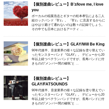
【個別楽曲レビュー】B’z/love me, I love
you
ボーカルの稲葉浩志とギターの松本孝弘による二人
組ロックバンド『B’z』。 『B’z』に言及するからに
はやはり避けて通れないのは数々の記録でしょう。
その中でも日本におけるアーティ …
【個別楽曲レビュー】GLAY/Will Be King
90年代後半、音楽業界の様々な記録を塗り替えてい
ったモンスターバンド『GLAY』。 デビューから20
年以上経つベテランバンドですが、長寿バンドに付
きものの”メンバー間の確執”と …
【個別楽曲レビュー】
GLAY/FATSOUNDS
90年代後半、音楽業界の様々な記録を塗り替えてい
ったモンスターバンド『GLAY』。 デビューから20
年以上経つベテランバンドですが、長寿バンドに付
きものの”メンバー間の確執”と …