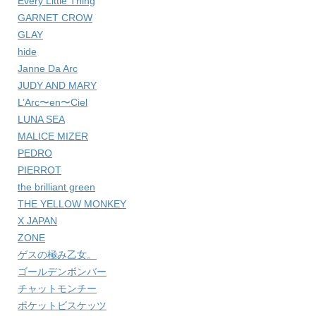
Every Little Thing
GARNET CROW
GLAY
hide
Janne Da Arc
JUDY AND MARY
L’Arc〜en〜Ciel
LUNA SEA
MALICE MIZER
PEDRO
PIERROT
the brilliant green
THE YELLOW MONKEY
X JAPAN
ZONE
ゲスの極み乙女。
ゴールデンボンバー
チャットモンチー
ポケットビスケッツ