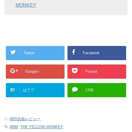
MONKEY
Twitter
Facebook
Google+
Pocket
B!
はてブ
LINE
-
個別楽曲レビュー
-
9999
,
THE YELLOW MONKEY