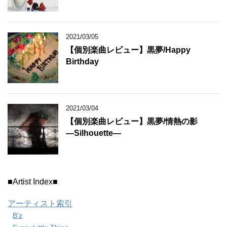
2021/03/05
【個別楽曲レビュー】黒夢/Happy
Birthday
2021/03/04
【個別楽曲レビュー】黒夢/情熱の影
―Silhouette―
■Artist Index■
アーティスト索引
B’z