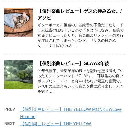
【個別楽曲レビュー】ゲスの極み乙女。/
アソビ
ギターボーカル担当の川谷絵音の不倫だったり、ド
ラム担当のほな・いこかが「さとうほなみ」名義で
女優デビューしたりと、音楽面よりメンバーの素行
が注目されてしまったバンド、『ゲスの極み乙
女。』 注目のされ方 …
【個別楽曲レビュー】GLAY/3年後
90年代後半、音楽業界の様々な記録を塗り替えてい
ったモンスターバンド『GLAY』。 耳馴染みの良い
ポップなメロディーと奇を衒わない素直な言葉で、
J-POPの王道ともいえる音楽を世に繰り出し、人々
を魅了 …
PREV
【個別楽曲レビュー】THE YELLOW MONKEY/Love
Homme
NEXT
【個別楽曲レビュー】THE YELLOW