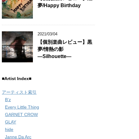
夢/Happy Birthday
2021/03/04
【個別楽曲レビュー】黒
夢/情熱の影
―Silhouette―
■Artist Index■
アーティスト索引
B’z
Every Little Thing
GARNET CROW
GLAY
hide
Janne Da Arc