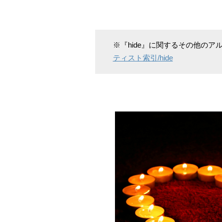
※『hide』に関するその他の
ティスト索引/hide