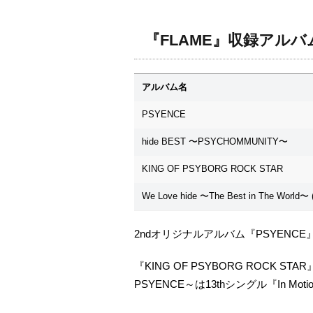
『FLAME』収録アルバ
アルバム名
PSYENCE
hide BEST 〜PSYCHOMMUNITY〜
KING OF PSYBORG ROCK STAR
We Love hide 〜The Best in The World〜 
2ndオリジナルアルバム『PSYENC
『KING OF PSYBORG ROCK STAR
PSYENCE～は13thシングル『In