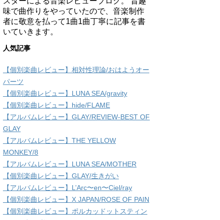
スターによる音楽レビューブログ。 昔趣
味で曲作りをやっていたので、音楽制作
者に敬意を払って1曲1曲丁寧に記事を書
いていきます。
人気記事
【個別楽曲レビュー】相対性理論/おはようオー
パーツ
【個別楽曲レビュー】LUNA SEA/gravity
【個別楽曲レビュー】hide/FLAME
【アルバムレビュー】GLAY/REVIEW-BEST OF
GLAY
【アルバムレビュー】THE YELLOW
MONKEY/8
【アルバムレビュー】LUNA SEA/MOTHER
【個別楽曲レビュー】GLAY/生きがい
【アルバムレビュー】L’Arc〜en〜Ciel/ray
【個別楽曲レビュー】X JAPAN/ROSE OF PAIN
【個別楽曲レビュー】ポルカッドットスティン