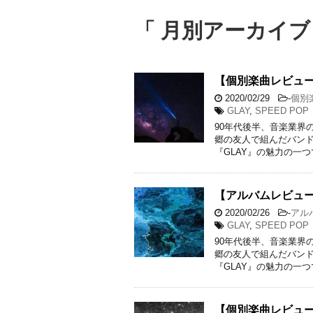
「 月別アーカイブ：
【個別楽曲レビュー】GLA
2020/02/29
-
個別
GLAY
,
SPEED POP
90年代後半、音楽業界
郷の友人で組んだバン
『GLAY』の魅力の一つ
【アルバムレビュー】G
2020/02/26
-
アル
GLAY
,
SPEED POP
90年代後半、音楽業界
郷の友人で組んだバン
『GLAY』の魅力の一つ
【個別楽曲レビュー】B