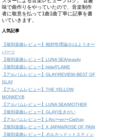
スターによる音楽レビューブログ。 昔趣
味で曲作りをやっていたので、音楽制作
者に敬意を払って1曲1曲丁寧に記事を書
いていきます。
人気記事
【個別楽曲レビュー】相対性理論/おはようオー
パーツ
【個別楽曲レビュー】LUNA SEA/gravity
【個別楽曲レビュー】hide/FLAME
【アルバムレビュー】GLAY/REVIEW-BEST OF
GLAY
【アルバムレビュー】THE YELLOW
MONKEY/8
【アルバムレビュー】LUNA SEA/MOTHER
【個別楽曲レビュー】GLAY/生きがい
【アルバムレビュー】L’Arc〜en〜Ciel/ray
【個別楽曲レビュー】X JAPAN/ROSE OF PAIN
【個別楽曲レビュー】ポルカッドットスティン