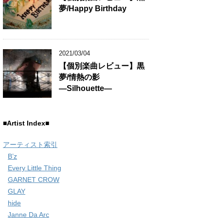
夢/Happy Birthday
2021/03/04
【個別楽曲レビュー】黒
夢/情熱の影
―Silhouette―
■Artist Index■
アーティスト索引
B’z
Every Little Thing
GARNET CROW
GLAY
hide
Janne Da Arc