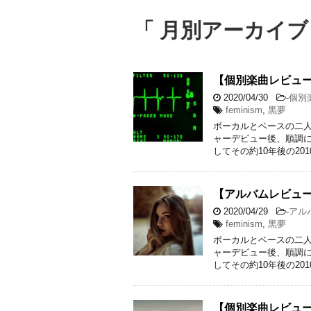
「 月別アーカイブ：
【個別楽曲レビュー
2020/04/30
-
個別
feminism
,
黒夢
ボーカルとベースの二人
ャーデビュー後、順調に
してその約10年後の201
【アルバムレビュー】黒
2020/04/29
-
アル
feminism
,
黒夢
ボーカルとベースの二人
ャーデビュー後、順調に
してその約10年後の201
【個別楽曲レビュー】Jan