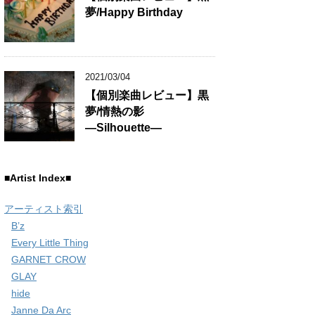
夢/Happy Birthday
2021/03/04
【個別楽曲レビュー】黒
夢/情熱の影
―Silhouette―
■Artist Index■
アーティスト索引
B’z
Every Little Thing
GARNET CROW
GLAY
hide
Janne Da Arc