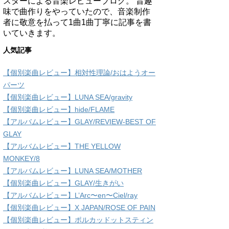
スターによる音楽レビューブログ。 昔趣
味で曲作りをやっていたので、音楽制作
者に敬意を払って1曲1曲丁寧に記事を書
いていきます。
人気記事
【個別楽曲レビュー】相対性理論/おはようオー
パーツ
【個別楽曲レビュー】LUNA SEA/gravity
【個別楽曲レビュー】hide/FLAME
【アルバムレビュー】GLAY/REVIEW-BEST OF
GLAY
【アルバムレビュー】THE YELLOW
MONKEY/8
【アルバムレビュー】LUNA SEA/MOTHER
【個別楽曲レビュー】GLAY/生きがい
【アルバムレビュー】L’Arc〜en〜Ciel/ray
【個別楽曲レビュー】X JAPAN/ROSE OF PAIN
【個別楽曲レビュー】ポルカッドットスティン