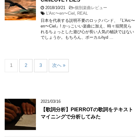
2018/10/21
-
個別楽曲レビュー
L'Arc〜en〜Ciel
,
REAL
日本を代表する説明不要のロックバンド、『L’Arc〜
en〜Ciel』! かっこいい楽曲に加え、時々垣間見ら
れるちょっとした遊び心が長い人気の秘訣ではない
でしょうか。もちろん、ボーカルhyd …
1
2
3
次へ »
2021/03/16
【歌詞分析】PIERROTの歌詞をテキスト
マイニングで分析してみた