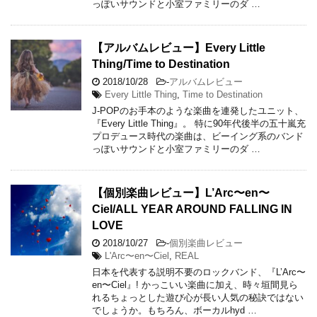
っぽいサウンドと小室ファミリーのダ …
【アルバムレビュー】Every Little
Thing/Time to Destination
2018/10/28
-
アルバムレビュー
Every Little Thing
,
Time to Destination
J-POPのお手本のような楽曲を連発したユニット、
『Every Little Thing』。 特に90年代後半の五十嵐充
プロデュース時代の楽曲は、ビーイング系のバンド
っぽいサウンドと小室ファミリーのダ …
【個別楽曲レビュー】L’Arc〜en〜
Ciel/ALL YEAR AROUND FALLING IN
LOVE
2018/10/27
-
個別楽曲レビュー
L'Arc〜en〜Ciel
,
REAL
日本を代表する説明不要のロックバンド、『L’Arc〜
en〜Ciel』! かっこいい楽曲に加え、時々垣間見ら
れるちょっとした遊び心が長い人気の秘訣ではない
でしょうか。もちろん、ボーカルhyd …