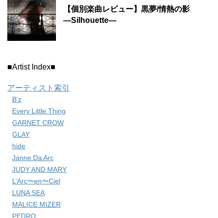
【個別楽曲レビュー】黒夢/情熱の影
―Silhouette―
■Artist Index■
アーティスト索引
B’z
Every Little Thing
GARNET CROW
GLAY
hide
Janne Da Arc
JUDY AND MARY
L’Arc〜en〜Ciel
LUNA SEA
MALICE MIZER
PEDRO