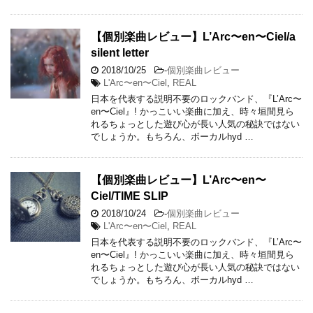
【個別楽曲レビュー】L’Arc〜en〜Ciel/a
silent letter
2018/10/25
-
個別楽曲レビュー
L'Arc〜en〜Ciel
,
REAL
日本を代表する説明不要のロックバンド、『L’Arc〜
en〜Ciel』! かっこいい楽曲に加え、時々垣間見ら
れるちょっとした遊び心が長い人気の秘訣ではない
でしょうか。もちろん、ボーカルhyd …
【個別楽曲レビュー】L’Arc〜en〜
Ciel/TIME SLIP
2018/10/24
-
個別楽曲レビュー
L'Arc〜en〜Ciel
,
REAL
日本を代表する説明不要のロックバンド、『L’Arc〜
en〜Ciel』! かっこいい楽曲に加え、時々垣間見ら
れるちょっとした遊び心が長い人気の秘訣ではない
でしょうか。もちろん、ボーカルhyd …