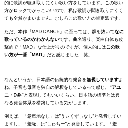
的に歌詞が聴き取りにくい歌い方をしています。この歌い
方がロックでかっこいいので、私は歌詞が聞き取りにくく
ても全然かまいません。むしろこの歌い方の肯定派です。
ただ、本作『MAD DANCE』に至っては、群を抜いて
なに
歌っているのかわかんない
です。曲名通り、楽曲自体も攻
撃的で「MAD」な仕上がりのですが、個人的には
この歌
い方が一番「MAD」
だと感じました 笑。
なんというか、日本語の伝統的な発音を
無視しています
よ
ね。子音も母音も独自の解釈をしているって感じ。
“アユ
ニ・D弁”
と表現してもいいくらい、日本語の標準とは異
なる発音体系を構築している気がします。
例えば、「意気地なし」は”うぃくずぃなし”と発音してい
ますし、「羞恥」は”しゅちー”と発音しています。「羞