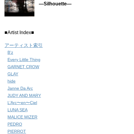
―Silhouette―
■Artist Index■
アーティスト索引
B’z
Every Little Thing
GARNET CROW
GLAY
hide
Janne Da Arc
JUDY AND MARY
L’Arc〜en〜Ciel
LUNA SEA
MALICE MIZER
PEDRO
PIERROT