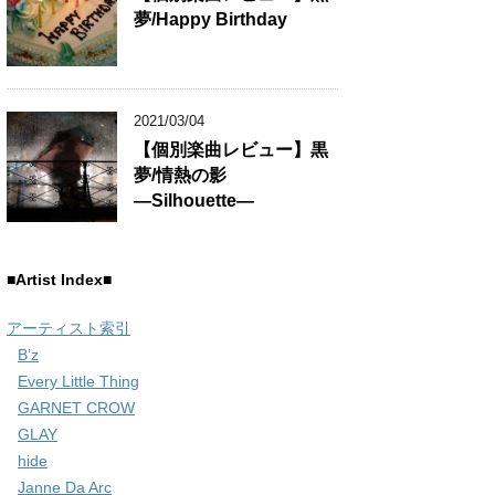
夢/Happy Birthday
2021/03/04
【個別楽曲レビュー】黒
夢/情熱の影
―Silhouette―
■Artist Index■
アーティスト索引
B’z
Every Little Thing
GARNET CROW
GLAY
hide
Janne Da Arc