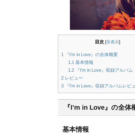
目次
[
非表示
]
1
『I’m in Love』の全体概要
1.1
基本情報
1.2
『I’m in Love』収録アルバム
2
レビュー
3
『I’m in Love』収録アルバムレ
『I’m in Love』の全
基本情報