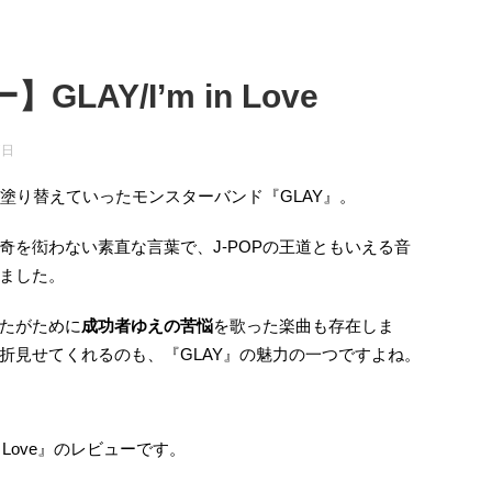
AY/I’m in Love
7日
塗り替えていったモンスターバンド『GLAY』。
奇を衒わない素直な言葉で、J-POPの王道ともいえる音
ました。
たがために
成功者ゆえの苦悩
を歌った楽曲も存在しま
折見せてくれるのも、『GLAY』の魅力の一つですよね。
n Love』のレビューです。