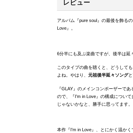
レビュー
アルバム『pure soul』の最後を飾
Love』。
6分半にも及ぶ楽曲ですが、後半は延
このタイプの曲を聴くと、どうしても『Th
よね。やはり、
元祖後半延々ソング
と
『GLAY』のメインコンポーザーであるT
ので、『I’m in Love』の構成につ
じゃないかなと、勝手に思ってます。
本作『I’m in Love』、とにかく温