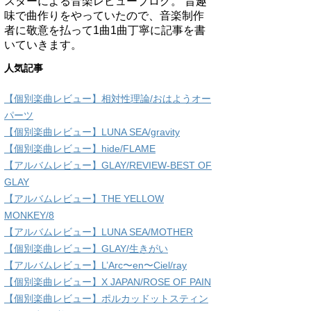
スターによる音楽レビューブログ。 昔趣
味で曲作りをやっていたので、音楽制作
者に敬意を払って1曲1曲丁寧に記事を書
いていきます。
人気記事
【個別楽曲レビュー】相対性理論/おはようオー
パーツ
【個別楽曲レビュー】LUNA SEA/gravity
【個別楽曲レビュー】hide/FLAME
【アルバムレビュー】GLAY/REVIEW-BEST OF
GLAY
【アルバムレビュー】THE YELLOW
MONKEY/8
【アルバムレビュー】LUNA SEA/MOTHER
【個別楽曲レビュー】GLAY/生きがい
【アルバムレビュー】L’Arc〜en〜Ciel/ray
【個別楽曲レビュー】X JAPAN/ROSE OF PAIN
【個別楽曲レビュー】ポルカッドットスティン