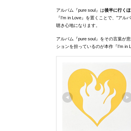
アルバム『pure soul』は
後半に行くほ
『I’m in Love』を置くことで、”ア
聴き心地になります。
アルバム『pure soul』をその言
ションを担っているのが本作『I’m in 