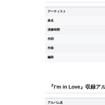
アーティスト
曲名
演奏時間
作詞
作曲
編曲
『I’m in Love』収録
アルバム名