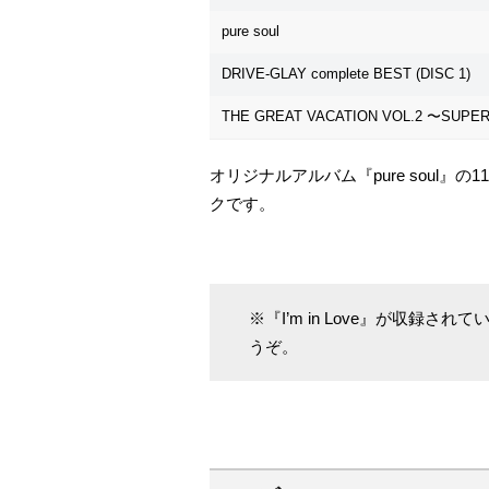
pure soul
DRIVE-GLAY complete BEST (DISC 1)
THE GREAT VACATION VOL.2 〜SUPER 
オリジナルアルバム『pure soul』の
クです。
※『I’m in Love』が収録
うぞ。