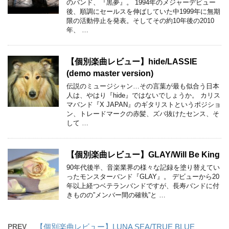
のバンド、『黒夢』。 1994年のメジャーデビュー
後、順調にセールスを伸ばしていた中1999年に無期
限の活動停止を発表。そしてその約10年後の2010
年、 …
【個別楽曲レビュー】hide/LASSIE
(demo master version)
伝説のミュージシャン…その言葉が最も似合う日本
人は、やはり『hide』ではないでしょうか。 カリス
マバンド『X JAPAN』のギタリストというポジショ
ン、トレードマークの赤髪、ズバ抜けたセンス、そ
して …
【個別楽曲レビュー】GLAY/Will Be King
90年代後半、音楽業界の様々な記録を塗り替えてい
ったモンスターバンド『GLAY』。 デビューから20
年以上経つベテランバンドですが、長寿バンドに付
きものの”メンバー間の確執”と …
PREV
【個別楽曲レビュー】LUNA SEA/TRUE BLUE