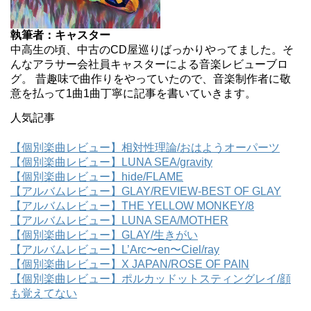
執筆者：キャスター
中高生の頃、中古のCD屋巡りばっかりやってました。そ
んなアラサー会社員キャスターによる音楽レビューブロ
グ。 昔趣味で曲作りをやっていたので、音楽制作者に敬
意を払って1曲1曲丁寧に記事を書いていきます。
人気記事
【個別楽曲レビュー】相対性理論/おはようオーパーツ
【個別楽曲レビュー】LUNA SEA/gravity
【個別楽曲レビュー】hide/FLAME
【アルバムレビュー】GLAY/REVIEW-BEST OF GLAY
【アルバムレビュー】THE YELLOW MONKEY/8
【アルバムレビュー】LUNA SEA/MOTHER
【個別楽曲レビュー】GLAY/生きがい
【アルバムレビュー】L’Arc〜en〜Ciel/ray
【個別楽曲レビュー】X JAPAN/ROSE OF PAIN
【個別楽曲レビュー】ポルカッドットスティングレイ/顔
も覚えてない