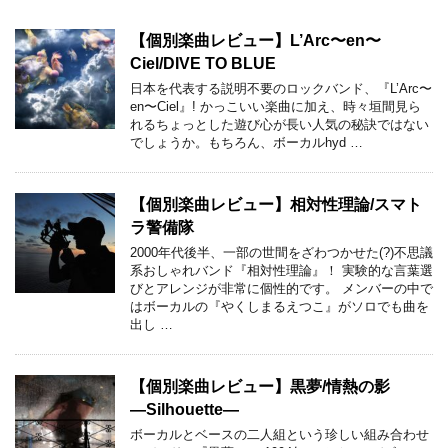
【個別楽曲レビュー】L’Arc〜en〜
Ciel/DIVE TO BLUE
日本を代表する説明不要のロックバンド、『L’Arc〜
en〜Ciel』! かっこいい楽曲に加え、時々垣間見ら
れるちょっとした遊び心が長い人気の秘訣ではない
でしょうか。もちろん、ボーカルhyd …
【個別楽曲レビュー】相対性理論/スマト
ラ警備隊
2000年代後半、一部の世間をざわつかせた(?)不思議
系おしゃれバンド『相対性理論』！ 実験的な言葉選
びとアレンジが非常に個性的です。 メンバーの中で
はボーカルの『やくしまるえつこ』がソロでも曲を
出し …
【個別楽曲レビュー】黒夢/情熱の影
―Silhouette―
ボーカルとベースの二人組という珍しい組み合わせ