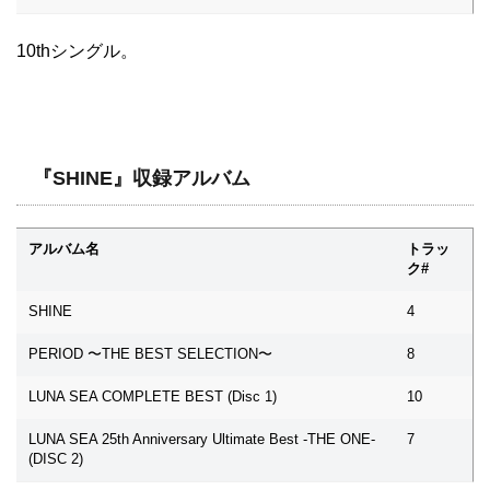
10thシングル。
『SHINE』収録アルバム
アルバム名
トラッ
ク#
SHINE
4
PERIOD 〜THE BEST SELECTION〜
8
LUNA SEA COMPLETE BEST (Disc 1)
10
LUNA SEA 25th Anniversary Ultimate Best -THE ONE-
7
(DISC 2)