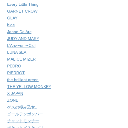
Every Little Thing
GARNET CROW
GLAY
hide
Janne Da Arc
JUDY AND MARY
L’Arc〜en〜Ciel
LUNA SEA
MALICE MIZER
PEDRO
PIERROT
the brilliant green
THE YELLOW MONKEY
X JAPAN
ZONE
ゲスの極み乙女。
ゴールデンボンバー
チャットモンチー
ポケットビスケッツ