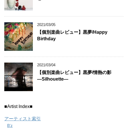
2021/03/05
【個別楽曲レビュー】黒夢/Happy
Birthday
2021/03/04
【個別楽曲レビュー】黒夢/情熱の影
―Silhouette―
■Artist Index■
アーティスト索引
B’z