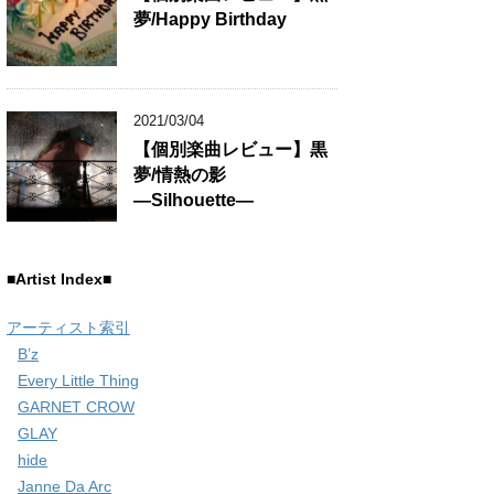
夢/Happy Birthday
2021/03/04
【個別楽曲レビュー】黒
夢/情熱の影
―Silhouette―
■Artist Index■
アーティスト索引
B’z
Every Little Thing
GARNET CROW
GLAY
hide
Janne Da Arc