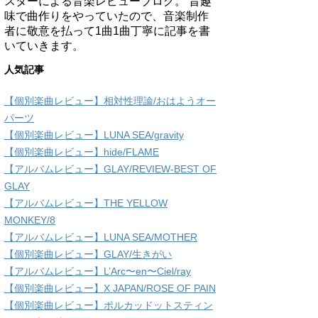
スターによる音楽レビューブログ。 昔趣
味で曲作りをやっていたので、音楽制作
者に敬意を払って1曲1曲丁寧に記事を書
いていきます。
人気記事
【個別楽曲レビュー】相対性理論/おはようオー
パーツ
【個別楽曲レビュー】LUNA SEA/gravity
【個別楽曲レビュー】hide/FLAME
【アルバムレビュー】GLAY/REVIEW-BEST OF
GLAY
【アルバムレビュー】THE YELLOW
MONKEY/8
【アルバムレビュー】LUNA SEA/MOTHER
【個別楽曲レビュー】GLAY/生きがい
【アルバムレビュー】L’Arc〜en〜Ciel/ray
【個別楽曲レビュー】X JAPAN/ROSE OF PAIN
【個別楽曲レビュー】ポルカッドットスティン