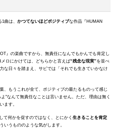
る1曲は、
かつてないほどポジティブ
な作品『HUMAN
ROT』の楽曲ですから、無責任になんでもかんでも肯定し
Bメロにかけては、どちらかと言えば
“残念な現実”
を並べ
力な日々を踏まえ、サビでは「それでも生きていかなけ
葉、もうこれが全て、ポジティブの最たるものって感じ
るよ”なんて無責任なことは言いません。ただ、理由は無く
います。
けして何かを促すのではなく、とにかく
生きることを肯定
ういうもののような気がします。