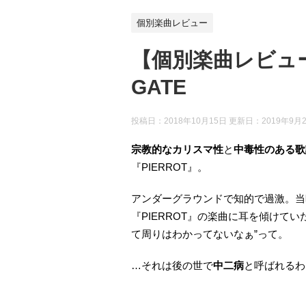
個別楽曲レビュー
【個別楽曲レビュー】
GATE
投稿日：2018年10月15日 更新日：
2019年9月
宗教的なカリスマ性
と
中毒性のある歌
『PIERROT』。
アンダーグラウンドで知的で過激。当
『PIERROT』の楽曲に耳を傾けてい
て周りはわかってないなぁ”って。
…それは後の世で
中二病
と呼ばれるわ