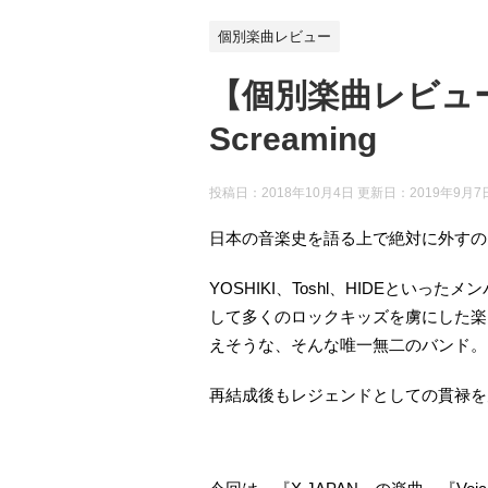
個別楽曲レビュー
【個別楽曲レビュー】X
Screaming
投稿日：2018年10月4日 更新日：
2019年9月7
日本の音楽史を語る上で絶対に外すのこ
YOSHIKI、Toshl、HIDEとい
して多くのロックキッズを虜にした楽
えそうな、そんな唯一無二のバンド。
再結成後もレジェンドとしての貫禄を