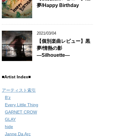
夢/Happy Birthday
2021/03/04
【個別楽曲レビュー】黒
夢/情熱の影
―Silhouette―
■Artist Index■
アーティスト索引
B’z
Every Little Thing
GARNET CROW
GLAY
hide
Janne Da Arc