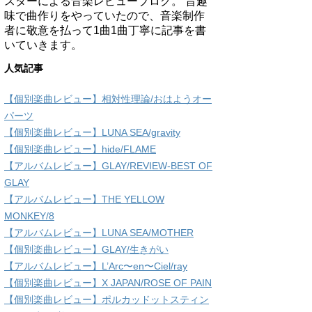
スターによる音楽レビューブログ。 昔趣
味で曲作りをやっていたので、音楽制作
者に敬意を払って1曲1曲丁寧に記事を書
いていきます。
人気記事
【個別楽曲レビュー】相対性理論/おはようオー
パーツ
【個別楽曲レビュー】LUNA SEA/gravity
【個別楽曲レビュー】hide/FLAME
【アルバムレビュー】GLAY/REVIEW-BEST OF
GLAY
【アルバムレビュー】THE YELLOW
MONKEY/8
【アルバムレビュー】LUNA SEA/MOTHER
【個別楽曲レビュー】GLAY/生きがい
【アルバムレビュー】L’Arc〜en〜Ciel/ray
【個別楽曲レビュー】X JAPAN/ROSE OF PAIN
【個別楽曲レビュー】ポルカッドットスティン