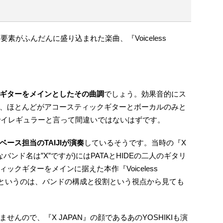
要素がふんだんに盛り込まれた楽曲、『Voiceless
ギターをメインとしたその曲調
でしょう。効果音的にス
、ほとんどがアコースティックギターとボーカルのみと
中でイレギュラーと言って間違いではないはずです。
ベース担当のTAIJIが演奏
しているそうです。当時の『X
バンド名は”X”ですが)にはPATAとHIDEの二人のギタリ
クギターをメインに据えた本作『Voiceless
いないというのは、バンドの構成と役割という視点から見ても
んので、『X JAPAN』の顔であるあのYOSHIKIも演