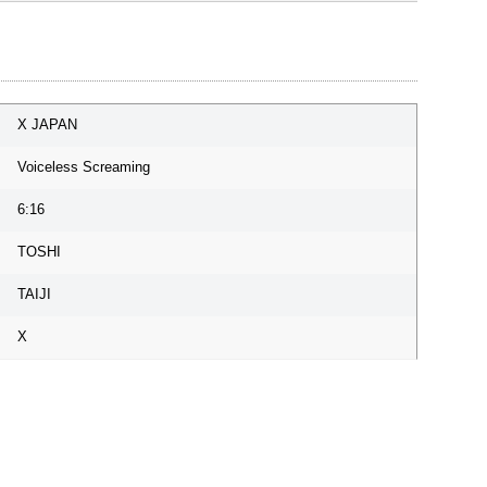
X JAPAN
Voiceless Screaming
6:16
TOSHI
TAIJI
X