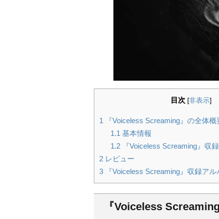
目次
[
非表示
]
1
『Voiceless Screaming』の全体
1.1
基本情報
1.2
『Voiceless Screaming
2
レビュー
3
『Voiceless Screaming』
『Voiceless Screa