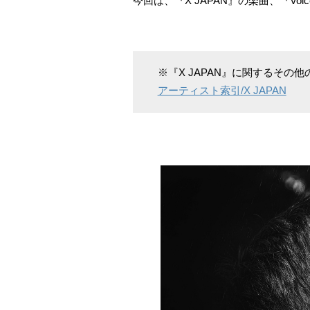
今回は、『X JAPAN』の楽曲、『Voice
※『X JAPAN』に関するその
アーティスト索引/X JAPAN