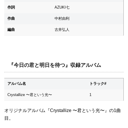
作詞
AZUKI七
作曲
中村由利
編曲
古井弘人
『今日の君と明日を待つ』収録アルバム
アルバム名
トラック#
Crystallize 〜君という光〜
1
オリジナルアルバム『Crystallize 〜君という光〜』の1曲
目。