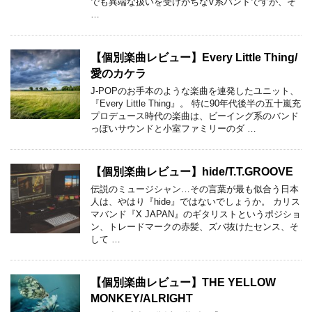
でも異端な扱いを受けがちなV系バンドですが、そ
…
【個別楽曲レビュー】Every Little Thing/
愛のカケラ
J-POPのお手本のような楽曲を連発したユニット、
『Every Little Thing』。 特に90年代後半の五十嵐充
プロデュース時代の楽曲は、ビーイング系のバンド
っぽいサウンドと小室ファミリーのダ …
【個別楽曲レビュー】hide/T.T.GROOVE
伝説のミュージシャン…その言葉が最も似合う日本
人は、やはり『hide』ではないでしょうか。 カリス
マバンド『X JAPAN』のギタリストというポジショ
ン、トレードマークの赤髪、ズバ抜けたセンス、そ
して …
【個別楽曲レビュー】THE YELLOW
MONKEY/ALRIGHT