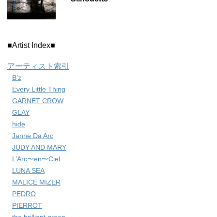
■Artist Index■
アーティスト索引
B’z
Every Little Thing
GARNET CROW
GLAY
hide
Janne Da Arc
JUDY AND MARY
L’Arc〜en〜Ciel
LUNA SEA
MALICE MIZER
PEDRO
PIERROT