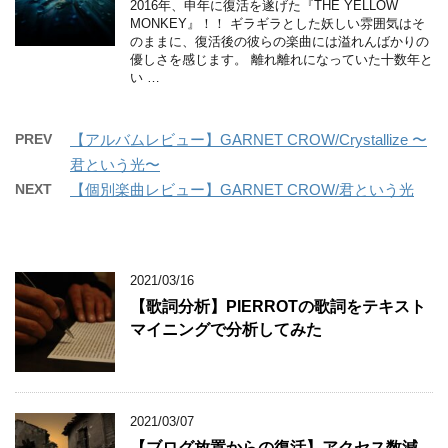
2016年、申年に復活を遂げた『THE YELLOW
MONKEY』！！ ギラギラとした妖しい雰囲気はそ
のままに、復活後の彼らの楽曲には溢れんばかりの
優しさを感じます。 離れ離れになっていた十数年と
い …
PREV
【アルバムレビュー】GARNET CROW/Crystallize 〜
君という光〜
NEXT
【個別楽曲レビュー】GARNET CROW/君という光
2021/03/16
【歌詞分析】PIERROTの歌詞をテキスト
マイニングで分析してみた
2021/03/07
【ブログ放置からの復活】アクセス数減