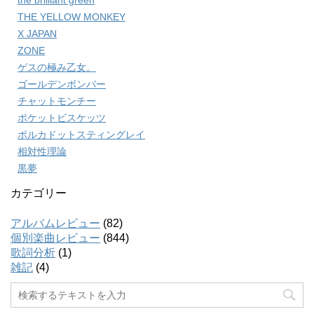
the brilliant green
THE YELLOW MONKEY
X JAPAN
ZONE
ゲスの極み乙女。
ゴールデンボンバー
チャットモンチー
ポケットビスケッツ
ポルカドットスティングレイ
相対性理論
黒夢
カテゴリー
アルバムレビュー
(82)
個別楽曲レビュー
(844)
歌詞分析
(1)
雑記
(4)