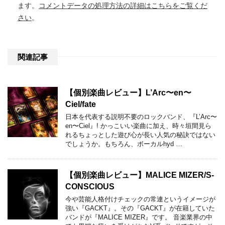
ます。
コメントデータの処理方法の詳細はこちらをご覧くだ
さい
。
関連記事
【個別楽曲レビュー】L’Arc〜en〜
Ciel/fate
日本を代表する説明不要のロックバンド、『L’Arc〜
en〜Ciel』! かっこいい楽曲に加え、時々垣間見ら
れるちょっとした遊び心が長い人気の秘訣ではない
でしょうか。もちろん、ボーカルhyd …
【個別楽曲レビュー】MALICE MIZER/S-
CONSCIOUS
今や芸能人格付けチェックの常連というイメージが
強い『GACKT』。その『GACKT』が在籍していた
バンドが『MALICE MIZER』です。 音楽業界の中