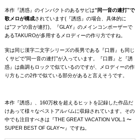
本作『誘惑』のインパクトのあるサビは
“同一音の連打”で
歌メロが構成
されています(『誘惑』の場合、具体的に
は”ファ”の音が連打)。『GLAY』のメインコンポーザーで
あるTAKUROが多用するメロディーの作り方ですね。
実は同じ漢字二文字シリーズの長男である『口唇』も同じ
くサビで”同一音の連打”が入っています。『口唇』と『誘
惑』は曲調もロックで似ているのですが、メロディーの作
り方もこの2作で似ている部分があると言えそうです。
本作『誘惑』、160万枚を超えるヒットを記録した作品だ
けあって様々なベストアルバムに収録されています。その
中でも注目すべきは『THE GREAT VACATION VOL.1 〜
SUPER BEST OF GLAY〜』ですね。