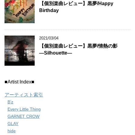
【個別楽曲レビュー】黒夢/Happy
Birthday
2021/03/04
【個別楽曲レビュー】黒夢/情熱の影
―Silhouette―
■Artist Index■
アーティスト索引
B’z
Every Little Thing
GARNET CROW
GLAY
hide