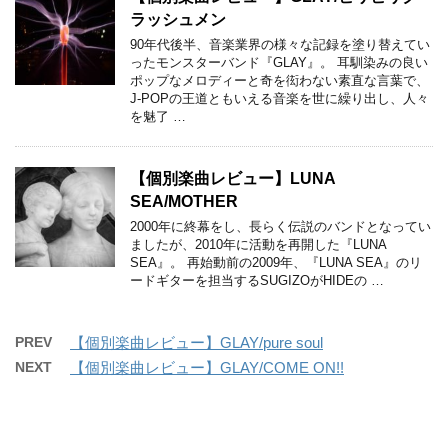
ラッシュメン
90年代後半、音楽業界の様々な記録を塗り替えてい
ったモンスターバンド『GLAY』。 耳馴染みの良い
ポップなメロディーと奇を衒わない素直な言葉で、
J-POPの王道ともいえる音楽を世に繰り出し、人々
を魅了 …
【個別楽曲レビュー】LUNA
SEA/MOTHER
2000年に終幕をし、長らく伝説のバンドとなってい
ましたが、2010年に活動を再開した『LUNA
SEA』。 再始動前の2009年、『LUNA SEA』のリ
ードギターを担当するSUGIZOがHIDEの …
PREV
【個別楽曲レビュー】GLAY/pure soul
NEXT
【個別楽曲レビュー】GLAY/COME ON!!