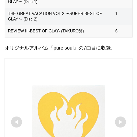
GLAY〜 (Disc 1)
THE GREAT VACATION VOL.2 〜SUPER BEST OF
1
GLAY〜 (Disc 2)
REVIEW II -BEST OF GLAY- (TAKURO盤)
6
オリジナルアルバム『pure soul』の7曲目に収録。