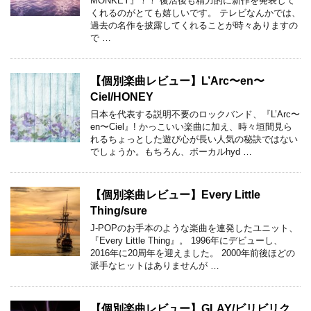
MONKEY』！！ 復活後も精力的に新作を発表して
くれるのがとても嬉しいです。 テレビなんかでは、
過去の名作を披露してくれることが時々ありますの
で …
【個別楽曲レビュー】L’Arc〜en〜
Ciel/HONEY
日本を代表する説明不要のロックバンド、『L’Arc〜
en〜Ciel』! かっこいい楽曲に加え、時々垣間見ら
れるちょっとした遊び心が長い人気の秘訣ではない
でしょうか。もちろん、ボーカルhyd …
【個別楽曲レビュー】Every Little
Thing/sure
J-POPのお手本のような楽曲を連発したユニット、
『Every Little Thing』。 1996年にデビューし、
2016年に20周年を迎えました。 2000年前後ほどの
派手なヒットはありませんが …
【個別楽曲レビュー】GLAY/ビリビリク