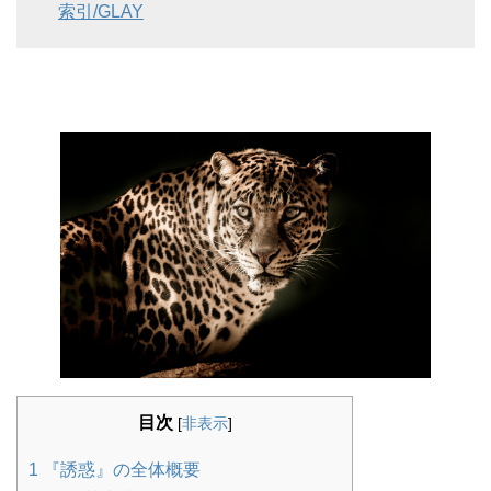
索引/GLAY
目次
[
非表示
]
1
『誘惑』の全体概要