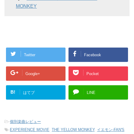
MONKEY
Twitter
Facebook
Google+
Pocket
B!
はてブ
LINE
-
個別楽曲レビュー
-
EXPERIENCE MOVIE
,
THE YELLOW MONKEY
,
イエモン-FAN'S