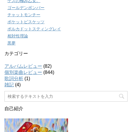
ゲスの極み乙女。
ゴールデンボンバー
チャットモンチー
ポケットビスケッツ
ポルカドットスティングレイ
相対性理論
黒夢
カテゴリー
アルバムレビュー
(82)
個別楽曲レビュー
(844)
歌詞分析
(1)
雑記
(4)
自己紹介