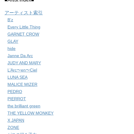
アーティスト索引
B’z
Every Little Thing
GARNET CROW
GLAY
hide
Janne Da Arc
JUDY AND MARY
L’Arc〜en〜Ciel
LUNA SEA
MALICE MIZER
PEDRO
PIERROT
the brilliant green
THE YELLOW MONKEY
X JAPAN
ZONE