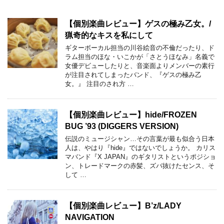
【個別楽曲レビュー】ゲスの極み乙女。/
猟奇的なキスを私にして
ギターボーカル担当の川谷絵音の不倫だったり、ド
ラム担当のほな・いこかが「さとうほなみ」名義で
女優デビューしたりと、音楽面よりメンバーの素行
が注目されてしまったバンド、『ゲスの極み乙
女。』 注目のされ方 …
【個別楽曲レビュー】hide/FROZEN
BUG ’93 (DIGGERS VERSION)
伝説のミュージシャン…その言葉が最も似合う日本
人は、やはり『hide』ではないでしょうか。 カリス
マバンド『X JAPAN』のギタリストというポジショ
ン、トレードマークの赤髪、ズバ抜けたセンス、そ
して …
【個別楽曲レビュー】B’z/LADY
NAVIGATION