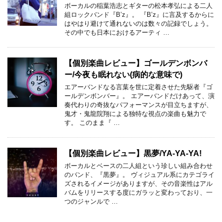
ボーカルの稲葉浩志とギターの松本孝弘による二人
組ロックバンド『B’z』。 『B’z』に言及するからに
はやはり避けて通れないのは数々の記録でしょう。
その中でも日本におけるアーティ …
【個別楽曲レビュー】ゴールデンボンバ
ー/今夜も眠れない(病的な意味で)
エアーバンドなる言葉を世に定着させた先駆者『ゴ
ールデンボンバー』。 エアーバンドだけあって、演
奏代わりの奇抜なパフォーマンスが目立ちますが、
鬼才・鬼龍院翔による独特な視点の楽曲も魅力で
す。 このまま『 …
【個別楽曲レビュー】黒夢/YA-YA-YA!
ボーカルとベースの二人組という珍しい組み合わせ
のバンド、『黒夢』。 ヴィジュアル系にカテゴライ
ズされるイメージがありますが、その音楽性はアル
バムをリリースする度にガラッと変わっており、一
つのジャンルで …