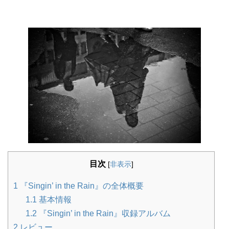
目次
[
非表示
]
1
『Singin’ in the Rain』の全体概要
1.1
基本情報
1.2
『Singin’ in the Rain』収録アルバム
2
レビュー