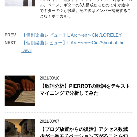
ル、ベース、ギターの3人構成だったのですが途中
でギターの臣が脱退。その後はメンバー補充するこ
となくボーカル …
PREV
【個別楽曲レビュー】L'Arc〜en〜Ciel/LORELEY
NEXT
【個別楽曲レビュー】L'Arc〜en〜Ciel/Shout at the
Devil
2021/03/16
【歌詞分析】PIERROTの歌詞をテキスト
マイニングで分析してみた
2021/03/07
【ブログ放置からの復活】アクセス数減
少が一番モチベーション下がることを知