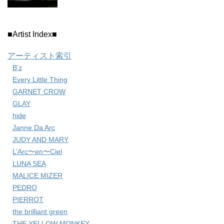
■Artist Index■
アーティスト索引
B’z
Every Little Thing
GARNET CROW
GLAY
hide
Janne Da Arc
JUDY AND MARY
L’Arc〜en〜Ciel
LUNA SEA
MALICE MIZER
PEDRO
PIERROT
the brilliant green
THE YELLOW MONKEY