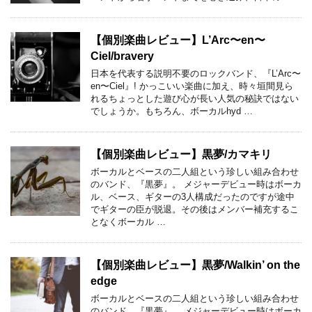
【個別楽曲レビュー】L’Arc〜en〜
Ciel/bravery
日本を代表する説明不要のロックバンド、『L’Arc〜
en〜Ciel』! かっこいい楽曲に加え、時々垣間見ら
れるちょっとした遊び心が長い人気の秘訣ではない
でしょうか。もちろん、ボーカルhyd …
【個別楽曲レビュー】黒夢/カマキリ
ボーカルとベースの二人組という珍しい組み合わせ
のバンド、『黒夢』。 メジャーデビュー時はボーカ
ル、ベース、ギターの3人構成だったのですが途中
でギターの臣が脱退。その後はメンバー補充するこ
となくボーカル …
【個別楽曲レビュー】黒夢/Walkin’ on the
edge
ボーカルとベースの二人組という珍しい組み合わせ
のバンド、『黒夢』。 メジャーデビュー時はボーカ