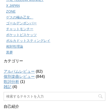
X JAPAN
ZONE
ゲスの極み乙女。
ゴールデンボンバー
チャットモンチー
ポケットビスケッツ
ポルカドットスティングレイ
相対性理論
黒夢
カテゴリー
アルバムレビュー
(82)
個別楽曲レビュー
(844)
歌詞分析
(1)
雑記
(4)
自己紹介