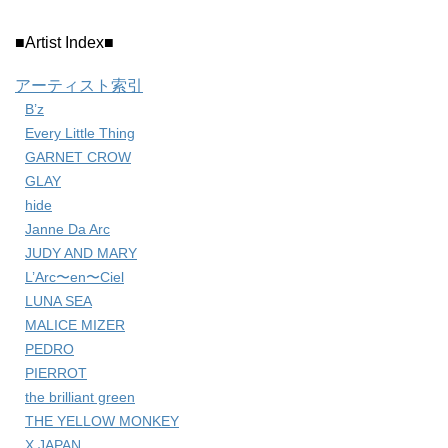
■Artist Index■
アーティスト索引
B’z
Every Little Thing
GARNET CROW
GLAY
hide
Janne Da Arc
JUDY AND MARY
L’Arc〜en〜Ciel
LUNA SEA
MALICE MIZER
PEDRO
PIERROT
the brilliant green
THE YELLOW MONKEY
X JAPAN