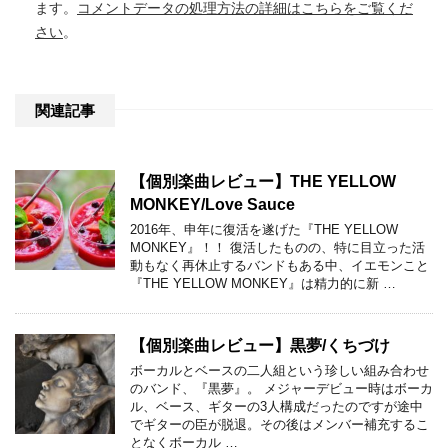
ます。
コメントデータの処理方法の詳細はこちらをご覧くだ
さい
。
関連記事
【個別楽曲レビュー】THE YELLOW
MONKEY/Love Sauce
2016年、申年に復活を遂げた『THE YELLOW
MONKEY』！！ 復活したものの、特に目立った活
動もなく再休止するバンドもある中、イエモンこと
『THE YELLOW MONKEY』は精力的に新 …
【個別楽曲レビュー】黒夢/くちづけ
ボーカルとベースの二人組という珍しい組み合わせ
のバンド、『黒夢』。 メジャーデビュー時はボーカ
ル、ベース、ギターの3人構成だったのですが途中
でギターの臣が脱退。その後はメンバー補充するこ
となくボーカル …