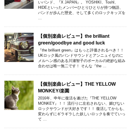
いバンド、『X JAPAN』。 YOSHIKI、Toshl、
HIDEといったメンバーひとりひとりが持つ物語、
バンドが歩んだ歴史、そして多くのロックキッズを
…
【個別楽曲レビュー】the brilliant
green/goodbye and good luck
『the brilliant green』はもっと評価されるべき！！
UKロック風のバンドサウンドとアンニュイなのに
メルヘン感のある川瀬智子のボーカルの絶妙な組み
合わせは唯一無二です！ そんな『the …
【個別楽曲レビュー】THE YELLOW
MONKEY/楽園
2016年、申年に復活を遂げた『THE YELLOW
MONKEY』！！ 流行りに左右されない、媚びない
ロックサウンドが大好きです！！ 復活してからも、
変わらずにギラギラした妖しいロックを奏でていっ
て …