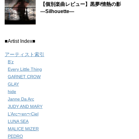
【個別楽曲レビュー】黒夢/情熱の影
―Silhouette―
■Artist Index■
アーティスト索引
B’z
Every Little Thing
GARNET CROW
GLAY
hide
Janne Da Arc
JUDY AND MARY
L’Arc〜en〜Ciel
LUNA SEA
MALICE MIZER
PEDRO