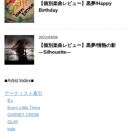
【個別楽曲レビュー】黒夢/Happy
Birthday
2021/03/04
【個別楽曲レビュー】黒夢/情熱の影
―Silhouette―
■Artist Index■
アーティスト索引
B’z
Every Little Thing
GARNET CROW
GLAY
hide