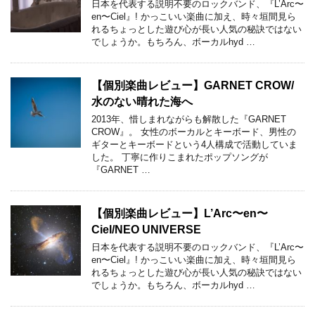
日本を代表する説明不要のロックバンド、『L’Arc〜
en〜Ciel』! かっこいい楽曲に加え、時々垣間見ら
れるちょっとした遊び心が長い人気の秘訣ではない
でしょうか。もちろん、ボーカルhyd …
【個別楽曲レビュー】GARNET CROW/
水のない晴れた海へ
2013年、惜しまれながらも解散した『GARNET
CROW』。 女性のボーカルとキーボード、男性の
ギターとキーボードという4人構成で活動していま
した。 丁寧に作りこまれたポップソングが
『GARNET …
【個別楽曲レビュー】L’Arc〜en〜
Ciel/NEO UNIVERSE
日本を代表する説明不要のロックバンド、『L’Arc〜
en〜Ciel』! かっこいい楽曲に加え、時々垣間見ら
れるちょっとした遊び心が長い人気の秘訣ではない
でしょうか。もちろん、ボーカルhyd …