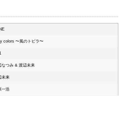
NE
ory colors 〜風のトビラ〜
1
辺なつみ & 渡辺未来
辺未来
原一浩