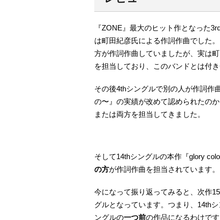
『ZONE』最大のヒット作となった3rd
は町田紀彦氏による作詞作曲でした。メ
方が作詞作曲していましたが、実は町
を担当しており、このバンドとは付き
その後4thシングルで別の人が作詞作曲を
の〜』の実績が改めて認められたのか
または両方を担当してきました。
そして14thシングルの本作『glory 
の方
が作詞作曲を担当されています。
今になって振り返ってみると、次作15
グルとなっています。つまり、14thシング
ングルの
一つ前
の作品になるわけです