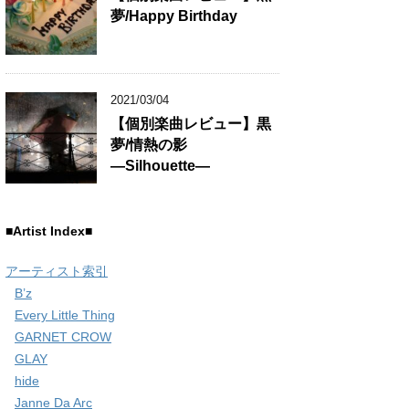
夢/Happy Birthday
2021/03/04
【個別楽曲レビュー】黒
夢/情熱の影
―Silhouette―
■Artist Index■
アーティスト索引
B’z
Every Little Thing
GARNET CROW
GLAY
hide
Janne Da Arc