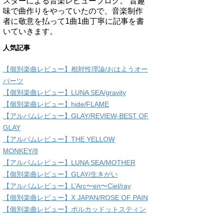
スターによる音楽レビューブログ。 昔趣
味で曲作りをやっていたので、音楽制作
者に敬意を払って1曲1曲丁寧に記事を書
いていきます。
人気記事
【個別楽曲レビュー】相対性理論/おはようオー
パーツ
【個別楽曲レビュー】LUNA SEA/gravity
【個別楽曲レビュー】hide/FLAME
【アルバムレビュー】GLAY/REVIEW-BEST OF
GLAY
【アルバムレビュー】THE YELLOW
MONKEY/8
【アルバムレビュー】LUNA SEA/MOTHER
【個別楽曲レビュー】GLAY/生きがい
【アルバムレビュー】L’Arc〜en〜Ciel/ray
【個別楽曲レビュー】X JAPAN/ROSE OF PAIN
【個別楽曲レビュー】ポルカッドットスティン