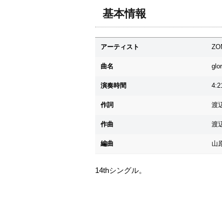
基本情報
アーティスト
ZO
曲名
gl
演奏時間
4:2
作詞
渡
作曲
渡
編曲
山
14thシングル。