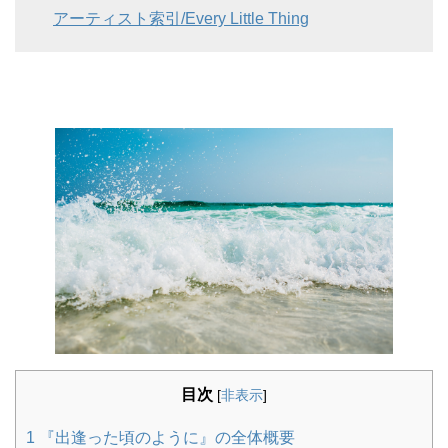
アーティスト索引/Every Little Thing
目次
[
非表示
]
1
『出逢った頃のように』の全体概要