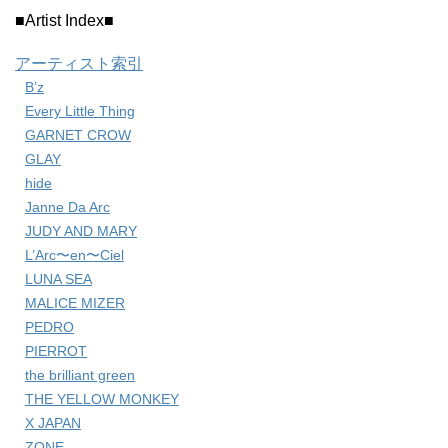
■Artist Index■
アーティスト索引
B’z
Every Little Thing
GARNET CROW
GLAY
hide
Janne Da Arc
JUDY AND MARY
L’Arc〜en〜Ciel
LUNA SEA
MALICE MIZER
PEDRO
PIERROT
the brilliant green
THE YELLOW MONKEY
X JAPAN
ZONE