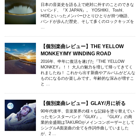
日本の音楽史を語る上で絶対に外すのことのできな
いバンド、『X JAPAN』。 YOSHIKI、Toshl、
HIDEといったメンバーひとりひとりが持つ物語、
バンドが歩んだ歴史、そして多くのロックキッズを
…
【個別楽曲レビュー】THE YELLOW
MONKEY/MY WINDING ROAD
2016年、申年に復活を遂げた『THE YELLOW
MONKEY』！！ 大人の魅力を増して帰ってきてく
れましたね！ これから出す新曲やアルバムがどんな
ものになるのか楽しみです。年齢的な深みが増すこ
と …
【個別楽曲レビュー】GLAY/月に祈る
90年代後半、音楽業界の様々な記録を塗り替えてい
ったモンスターバンド『GLAY』。 『GLAY』の商
業的全盛期はTAKUROがメインコンポーザーとして
シングルA面楽曲の全てを作詞作曲していました
が、2 …