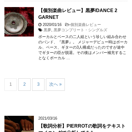
【個別楽曲レビュー】黒夢/DANCE 2
GARNET
2020/01/16
-
個別楽曲レビュー
黒夢
,
黒夢コンプリート・シングルズ
ボーカルとベースの二人組という珍しい組み合わせ
のバンド、『黒夢』。 メジャーデビュー時はボーカ
ル、ベース、ギターの3人構成だったのですが途中
でギターの臣が脱退。その後はメンバー補充するこ
となくボーカル …
1
2
3
次へ »
2021/03/16
【歌詞分析】PIERROTの歌詞をテキスト